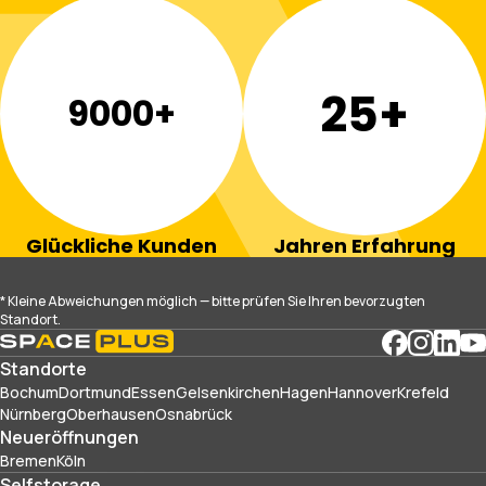
25+
9000+
Glückliche Kunden
Jahren Erfahrung
* Kleine Abweichungen möglich — bitte prüfen Sie Ihren bevorzugten
Standort.
Standorte
Bochum
Dortmund
Essen
Gelsenkirchen
Hagen
Hannover
Krefeld
Nürnberg
Oberhausen
Osnabrück
Neueröffnungen
Bremen
Köln
Selfstorage