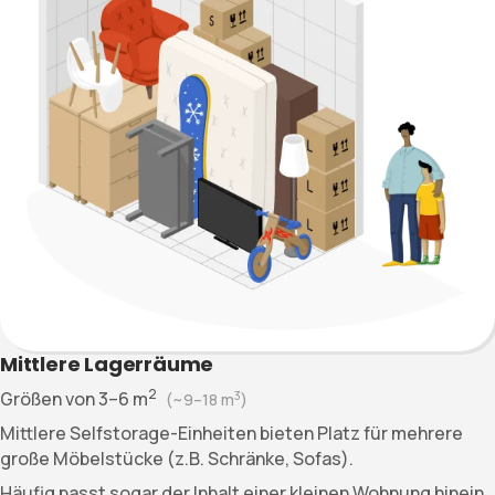
Mittlere Lagerräume
2
Größen von
3–6
m
3
(~
9–18
m
)
Mittlere Selfstorage-Einheiten bieten Platz für mehrere
große Möbelstücke (z.B. Schränke, Sofas).
Häufig passt sogar der Inhalt einer kleinen Wohnung hinein.