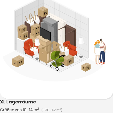
XL Lagerräume
2
Größen von
10–14
m
3
(~
30–42
m
)