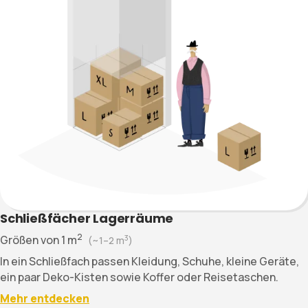
Schließfächer Lagerräume
2
Größen von
1
m
3
(~
1–2
m
)
In ein Schließfach passen Kleidung, Schuhe, kleine Geräte,
ein paar Deko-Kisten sowie Koffer oder Reisetaschen.
Mehr entdecken