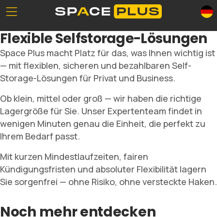
Unserе Standorte
Was ist Selfstorage
Flexible Selfstorage-Lösungen
Büroräume
Selfstorage-Lösungen
Space Plus macht Platz für das, was Ihnen wichtig ist
Verpackungsmaterial
Lagerraum Preise
— mit flexiblen, sicheren und bezahlbaren Self-
Gewerbelager
Storage-Lösungen für Privat und Business.
Ob klein, mittel oder groß — wir haben die richtige
Lagergröße für Sie. Unser Expertenteam findet in
wenigen Minuten genau die Einheit, die perfekt zu
0800 300 99 55
Ihrem Bedarf passt.
Mit kurzen Mindestlaufzeiten, fairen
Kündigungsfristen und absoluter Flexibilität lagern
Sie sorgenfrei — ohne Risiko, ohne versteckte Haken.
Noch mehr entdecken