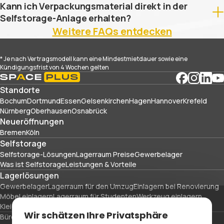
Kann ich Verpackungsmaterial direkt in der
Selfstorage-Anlage erhalten?
Weitere FAQs entdecken
* Je nach Vertragsmodell kann eine Mindestmietdauer sowie eine
Kündigungsfrist von 4 Wochen gelten
Standorte
Bochum
Dortmund
Essen
Gelsenkirchen
Hagen
Hannover
Krefeld
Nürnberg
Oberhausen
Osnabrück
Neueröffnungen
Bremen
Köln
Selfstorage
Selfstorage-Lösungen
Lagerraum Preise
Gewerbelager
Was ist Selfstorage
Leistungen & Vorteile
Lagerlösungen
Gewerbelager
Lagerraum für den Umzug
Einlagern bei Renovierung
Möbel einlagern
Lagerraum für Studenten
Werkzeug einlagern
Kleidung einlagern
Sportausrüstung und Reisegepäck einlagern
Wir schätzen Ihre Privatsphäre
Büroräume
Verpackungsmaterial