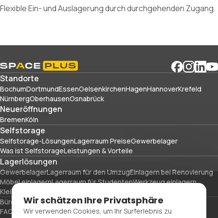
Flexible Ein- und Auslagerung durch durchgehenden Zugang.
Standorte
Bochum
Dortmund
Essen
Gelsenkirchen
Hagen
Hannover
Krefeld
Nürnberg
Oberhausen
Osnabrück
Neueröffnungen
Bremen
Köln
Selfstorage
Selfstorage-Lösungen
Lagerraum Preise
Gewerbelager
Was ist Selfstorage
Leistungen & Vorteile
Lagerlösungen
Gewerbelager
Lagerraum für den Umzug
Einlagern bei Renovierung
Möbel einlagern
Lagerraum für Studenten
Werkzeug einlagern
Kleidung einlagern
Sportausrüstung und Reisegepäck einlagern
Wir schätzen Ihre Privatsphäre
Büroräume
Verpackungsmaterial
Wir verwenden Cookies, um Ihr Surferlebnis zu
FAQs
Blog
Glossar
Über uns
Partner
Karriere
Kontaktieren Sie uns