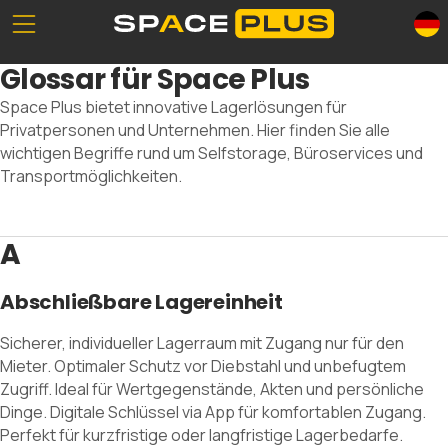
Unserе Standorte
Was ist Selfstorage
Glossar für Space Plus
Büroräume
Selfstorage-Lösungen
Space Plus bietet innovative Lagerlösungen für
Verpackungsmaterial
Lagerraum Preise
Privatpersonen und Unternehmen. Hier finden Sie alle
Gewerbelager
wichtigen Begriffe rund um Selfstorage, Büroservices und
Transportmöglichkeiten.
A
0800 300 99 55
Abschließbare Lagereinheit
Sicherer, individueller Lagerraum mit Zugang nur für den
Mieter. Optimaler Schutz vor Diebstahl und unbefugtem
Zugriff. Ideal für Wertgegenstände, Akten und persönliche
Dinge. Digitale Schlüssel via App für komfortablen Zugang.
Perfekt für kurzfristige oder langfristige Lagerbedarfe.