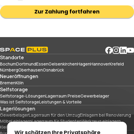
Zur Zahlung fortfahren
Standorte
Bochum
Dortmund
Essen
Gelsenkirchen
Hagen
Hannover
Krefeld
Nürnberg
Oberhausen
Osnabrück
Neueröffnungen
Bremen
Köln
Selfstorage
Selfstorage-Lösungen
Lagerraum Preise
Gewerbelager
Was ist Selfstorage
Leistungen & Vorteile
Lagerlösungen
Gewerbelager
Lagerraum für den Umzug
Einlagern bei Renovierung
Möbel einlagern
Lagerraum für Studenten
Werkzeug einlagern
Kleidung einlagern
Sportausrüstung und Reisegepäck einlagern
Wir schätzen Ihre Privatsphäre
Büroräume
Verpackungsmaterial