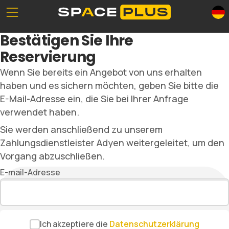
Unserе Standorte
Was ist Selfstorage
Bestätigen Sie Ihre
Büroräume
Selfstorage-Lösungen
Reservierung
Verpackungsmaterial
Lagerraum Preise
Wenn Sie bereits ein Angebot von uns erhalten
Gewerbelager
haben und es sichern möchten, geben Sie bitte die
E-Mail-Adresse ein, die Sie bei Ihrer Anfrage
verwendet haben.
Sie werden anschließend zu unserem
0800 300 99 55
Zahlungsdienstleister Adyen weitergeleitet, um den
Vorgang abzuschließen.
E-mail-Adresse
Ich akzeptiere die
Datenschutzerklärung