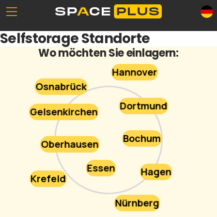
Unserе Standorte
Was ist Selfstorage
Selfstorage Standorte
Büroräume
Selfstorage-Lösungen
Wo möchten Sie einlagern:
Verpackungsmaterial
Lagerraum Preise
Hannover
Gewerbelager
Osnabrück
Dortmund
Gelsenkirchen
0800 300 99 55
Bochum
Oberhausen
Essen
Hagen
Krefeld
Nürnberg