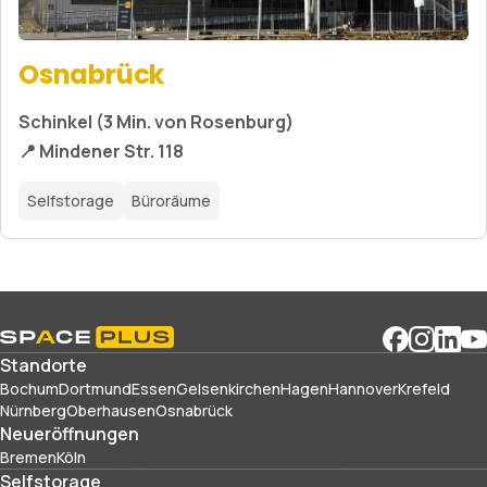
Osnabrück
Schinkel (3 Min. von Rosenburg)
📍 Mindener Str. 118
Selfstorage
Büroräume
Standorte
Bochum
Dortmund
Essen
Gelsenkirchen
Hagen
Hannover
Krefeld
Nürnberg
Oberhausen
Osnabrück
Neueröffnungen
Bremen
Köln
Selfstorage