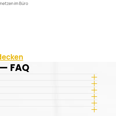
netzen im Büro
tdecken
 — FAQ