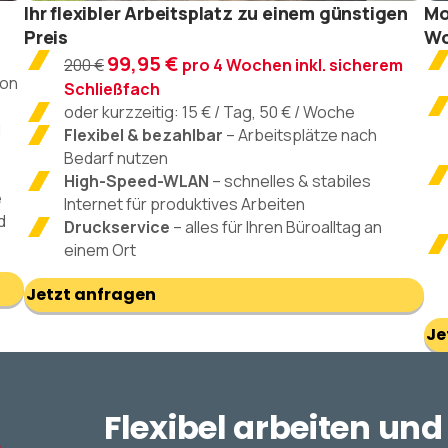
Ihr flexibler Arbeitsplatz zu einem günstigen
Mo
Preis
Wo
99,95 €
200 €
pro 4 Wochen inkl. sicherem
son
Schließfach
oder kurzzeitig: 15 € / Tag, 50 € / Woche
d
Flexibel & bezahlbar
– Arbeitsplätze nach
Bedarf nutzen
High-Speed-WLAN
– schnelles & stabiles
e
Internet für produktives Arbeiten
d
Druckservice
– alles für Ihren Büroalltag an
einem Ort
Jetzt anfragen
Je
Flexibel arbeiten un