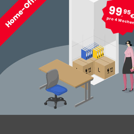
Home-Office satt?
99
95
,
pro 4 Woche