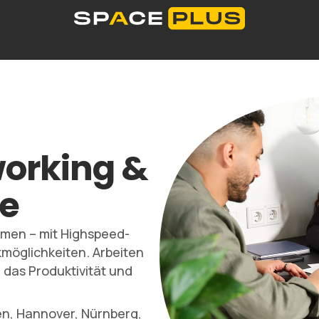
dorte
Selfstorage-Lösungen
Lagerraum Preise
Was ist Selfstorage
Büroräume
Verpackungsmateria
0 300 99 55
working &
e
hmen – mit Highspeed-
möglichkeiten. Arbeiten
 das Produktivität und
en, Hannover, Nürnberg,