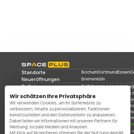
Standorte
Bochum
Dortmund
Essen
G
Neueröffnungen
Bremen
Köln
Selfstorage
Selfstorage-Lösungen
Lag
Lagerlösungen
Gewerbelager
Lagerraum 
Wir schätzen Ihre Privatsphäre
Sportausrüstung und Reis
Wir verwenden Cookies, um Ihr Surferlebnis zu
Büroräume
Verpackungsma
verbessern, Inhalte zu personalisieren, Funktionen
FAQs
Blog
Glossar
Über uns
bereitzustellen und den Datenverkehr zu analysieren.
Kündigung
Impressum
Date
Dabei teilen wir Informationen mit unseren Partnern für
0800 300 99 55
Res
Werbung, soziale Medien und Analysen.
© Copyright 2026. Space Plus Store GmbH.
Alle Rechte 
Mit Klick auf Akzeptieren stimmen Sie der Nutzung gemäß