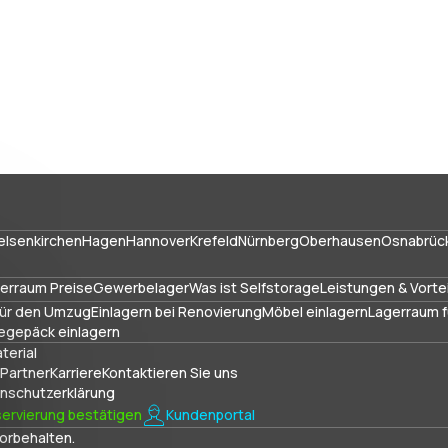
elsenkirchen
Hagen
Hannover
Krefeld
Nürnberg
Oberhausen
Osnabrüc
erraum Preise
Gewerbelager
Was ist Selfstorage
Leistungen & Vorte
für den Umzug
Einlagern bei Renovierung
Möbel einlagern
Lagerraum f
egepäck einlagern
terial
Partner
Karriere
Kontaktieren Sie uns
nschutzerklärung
ervierung bestätigen
Kundenportal
vorbehalten.