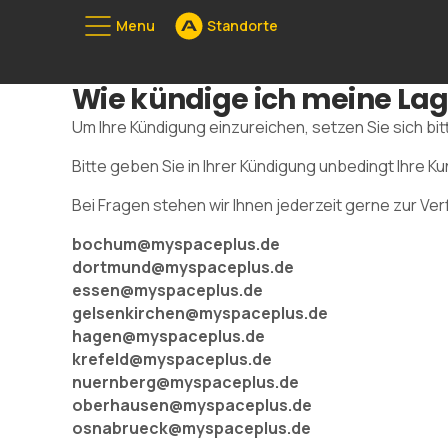
Menu
Standorte
Unserе Stan
Wie kündige ich meine Lag
080
Um Ihre Kündigung einzureichen, setzen Sie sich bitt
Bitte geben Sie in Ihrer Kündigung unbedingt Ihr
Bei Fragen stehen wir Ihnen jederzeit gerne zur Ve
bochum@myspaceplus.de
dortmund@myspaceplus.de
essen@myspaceplus.de
gelsenkirchen@myspaceplus.de
hagen@myspaceplus.de
krefeld@myspaceplus.de
nuernberg@myspaceplus.de
oberhausen@myspaceplus.de
osnabrueck@myspaceplus.de