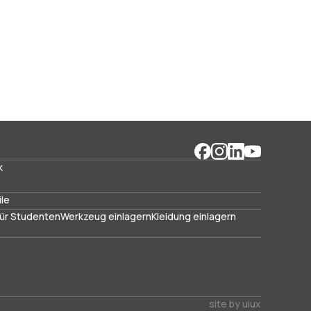
k
ile
ür Studenten
Werkzeug einlagern
Kleidung einlagern
site by uiux