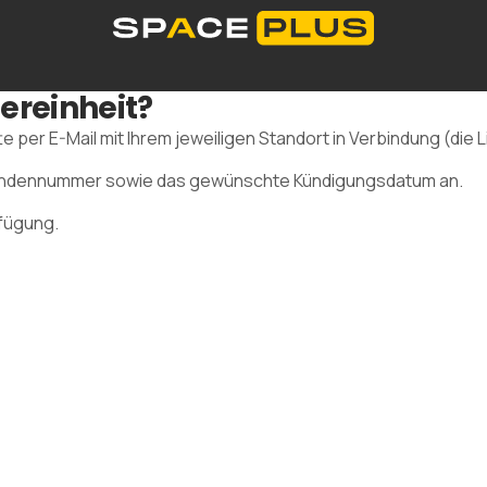
dorte
Selfstorage-Lösungen
Lagerraum Preise
ereinheit?
Was ist Selfstorage
Büroräume
Verpackungsmateria
0 300 99 55
e per E-Mail mit Ihrem jeweiligen Standort in Verbindung (die 
e Kundennummer sowie das gewünschte Kündigungsdatum an.
rfügung.