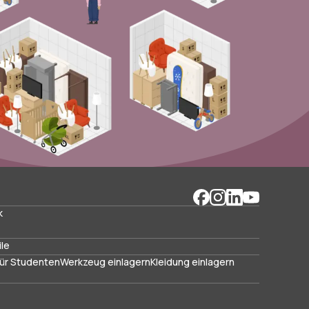
k
ile
ür Studenten
Werkzeug einlagern
Kleidung einlagern