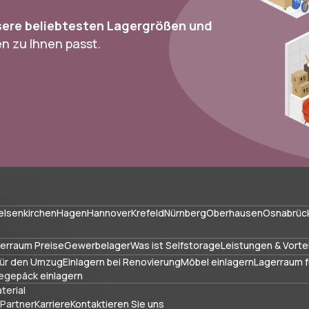
sere beliebtesten Lagergrößen und
n zu Ihnen passt.
elsenkirchen
Hagen
Hannover
Krefeld
Nürnberg
Oberhausen
Osnabrüc
erraum Preise
Gewerbelager
Was ist Selfstorage
Leistungen & Vorte
für den Umzug
Einlagern bei Renovierung
Möbel einlagern
Lagerraum f
egepäck einlagern
terial
Partner
Karriere
Kontaktieren Sie uns