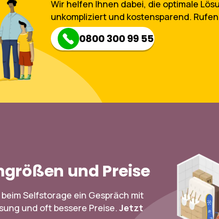
Wir helfen Ihnen dabei, die optimale Lö
unkompliziert und kostensparend. Rufen 
0800 300 99 55
mgrößen und Preise
 beim Selfstorage ein Gespräch mit
sung und oft bessere Preise.
Jetzt