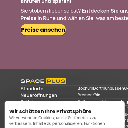
anrufen und sparen!
Sie stöbern lieber selbst?
Entdecken Sie un
Preise
in Ruhe und wählen Sie, was am beste
Preise ansehen
Standorte
Bochum
Dortmund
Essen
G
Neueröffnungen
Bremen
Köln
Selfstorage
Selfstorage-Lösungen
Lag
Lagerlösungen
Gewerbelager
Lagerraum 
Wir schätzen Ihre Privatsphäre
Sportausrüstung und Reis
Wir verwenden Cookies, um Ihr Surferlebnis zu
Büroräume
Verpackungsma
verbessern, Inhalte zu personalisieren, Funktionen
FAQs
Blog
Glossar
Über uns