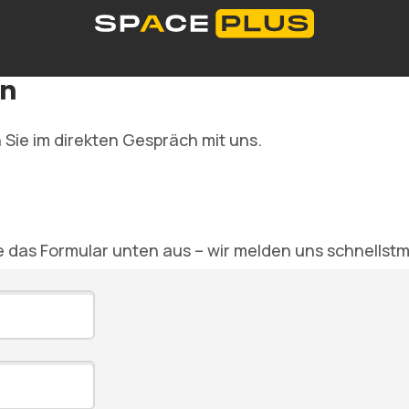
dorte
Selfstorage-Lösungen
Lagerraum Preise
en
Was ist Selfstorage
Büroräume
Verpackungsmateria
0 300 99 55
 Sie im direkten Gespräch mit uns.
e das Formular unten aus – wir melden uns schnellstm