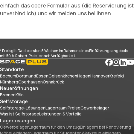
einfach das obere Formular aus (die Reservierung ist
unverbindlich) und wir melden uns bei Ihnen.
* Preis gilt für die ersten 8 Wochen im Rahmen eines Einführungsangebots
mit 50 % Rabatt. Preis je nach Verfügbarkeit.
Standorte
Bochum
Dortmund
Essen
Gelsenkirchen
Hagen
Hannover
Krefeld
Nürnberg
Oberhausen
Osnabrück
Neueröffnungen
Bremen
Köln
Selfstorage
Selfstorage-Lösungen
Lagerraum Preise
Gewerbelager
Was ist Selfstorage
Leistungen & Vorteile
Lagerlösungen
Gewerbelager
Lagerraum für den Umzug
Einlagern bei Renovierung
Möbel einlagern
Lagerraum für Studenten
Werkzeug einlagern