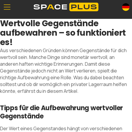
Unserе Standorte
Was ist Selfstorage
Wertvolle Gegenstände
Büroräume
Selfstorage-Lösungen
aufbewahren – so funktioniert
Verpackungsmaterial
Lagerraum Preise
es!
Gewerbelager
Aus verschiedenen Gründen können Gegenstände für dich
wertvoll sein. Manche Dinge sind monetär wertvoll, an
anderen haften wichtige Erinnerungen. Damit diese
Gegenstände jedoch nicht an Wert verlieren, spielt die
0800 300 99 55
richtige Aufbewahrung eine Rolle. Was du dabei beachten
solltest und ob dir womöglich ein privater Lagerraum helfen
könnte, erfährst du in diesem Artikel.
Tipps für die Aufbewahrung wertvoller
Gegenstände
Der Wert eines Gegenstandes hängt von verschiedenen