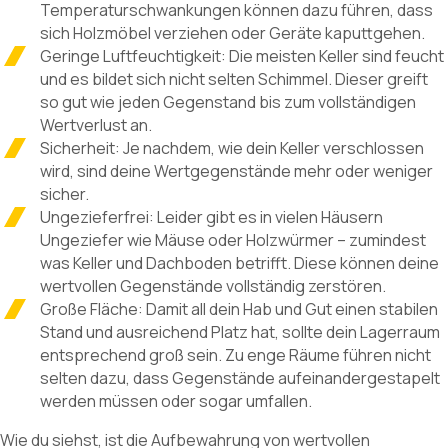
Temperaturschwankungen können dazu führen, dass
sich Holzmöbel verziehen oder Geräte kaputtgehen.
Geringe Luftfeuchtigkeit: Die meisten Keller sind feucht
und es bildet sich nicht selten Schimmel. Dieser greift
so gut wie jeden Gegenstand bis zum vollständigen
Wertverlust an.
Sicherheit: Je nachdem, wie dein Keller verschlossen
wird, sind deine Wertgegenstände mehr oder weniger
sicher.
Ungezieferfrei: Leider gibt es in vielen Häusern
Ungeziefer wie Mäuse oder Holzwürmer – zumindest
was Keller und Dachboden betrifft. Diese können deine
wertvollen Gegenstände vollständig zerstören.
Große Fläche: Damit all dein Hab und Gut einen stabilen
Stand und ausreichend Platz hat, sollte dein Lagerraum
entsprechend groß sein. Zu enge Räume führen nicht
selten dazu, dass Gegenstände aufeinandergestapelt
werden müssen oder sogar umfallen.
Wie du siehst, ist die Aufbewahrung von wertvollen