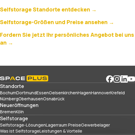
Selfstorage Standorte entdecken →
Selfstorage-Größen und Preise ansehen →
Fordern Sie jetzt Ihr persönliches Angebot bei uns
an →
Standorte
Bochum
Dortmund
Essen
Gelsenkirchen
Hagen
Hannover
Krefeld
Nürnberg
Oberhausen
Osnabrück
Neueröffnungen
Bremen
Köln
Selfstorage
Selfstorage-Lösungen
Lagerraum Preise
Gewerbelager
Was ist Selfstorage
Leistungen & Vorteile